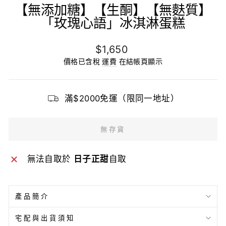
【無添加糖】【生酮】【無麩質】
「玫瑰心語」冰淇淋蛋糕
原
$1,650
價
價格已含稅
運費
在結帳頁顯示
滿$2000免運（限同一地址）
無存貨
無法自取於
日子正甜
自取
產品簡介
宅配與出貨須知