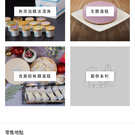
無添加糖冰淇淋
生酮蛋糕
含澱粉無糖蛋糕
範例系列
零售地點