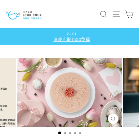
跳
到
搜尋
網站導
內
容
7-11
冷凍店取1500免運
暫
停
播
放
幻
燈
片
關
閉
（ESC）