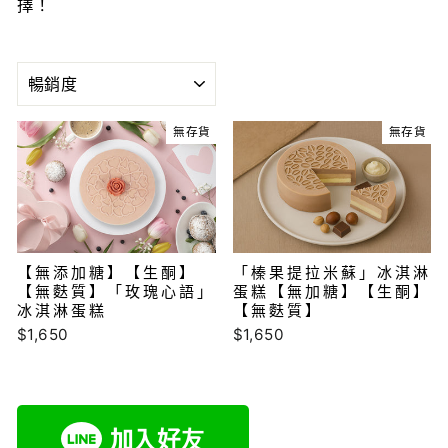
擇！
排
序
無存貨
無存貨
「榛果提拉米蘇」冰淇淋
【無添加糖】【生酮】
蛋糕【無加糖】【生酮】
【無麩質】「玫瑰心語」
【無麩質】
冰淇淋蛋糕
$1,650
$1,650