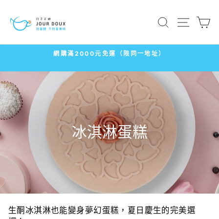
跳
到
搜尋
網站導
內
容
網購滿2000元免運（限同一地址）
暫
停
播
放
幻
燈
冰淇淋蛋糕
片
生酮冰淇淋也能變身夢幻蛋糕，夏日慶生的完美選