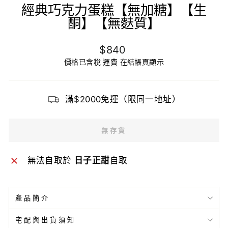
經典巧克力蛋糕【無加糖】【生
酮】【無麩質】
原
$840
價
價格已含稅
運費
在結帳頁顯示
滿$2000免運（限同一地址）
無存貨
無法自取於
日子正甜
自取
產品簡介
宅配與出貨須知