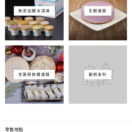
無添加糖冰淇淋
生酮蛋糕
含澱粉無糖蛋糕
範例系列
零售地點