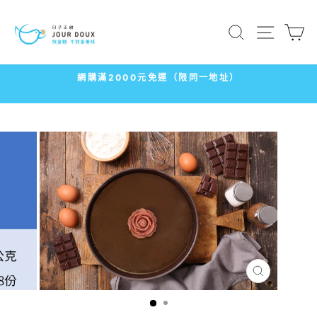
跳
到
搜尋
網站導
內
容
網購滿2000元免運（限同一地址）
暫
停
播
放
幻
燈
片
關
閉
（ESC）