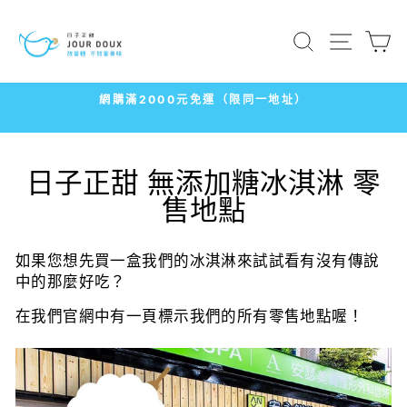
跳
到
搜尋
網站導
內
容
（限同一地址）
7-11
冷凍店取1500免運
暫
停
播
日子正甜 無添加糖冰淇淋 零
放
售地點
幻
燈
片
如果您想先買一盒我們的冰淇淋來試試看有沒有傳說
中的那麼好吃？
在我們官網中有一頁標示我們的所有零售地點喔！