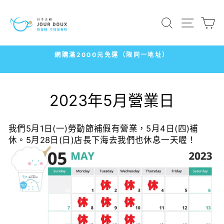
跳
到
搜尋
網站導
內
容
網購滿2000元免運（限同一地址）
暫
停
播
2023年5月營業日
放
幻
燈
我們5月1日(一)勞動節補假有營業，5月4日(四)補
片
休。5月28日(日)店長下海去我們也休息一天喔！