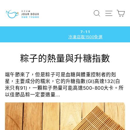
跳
到
搜尋
網站導
內
容
7-11
冷凍店取1500免運
暫
停
播
粽子的熱量與升糖指數
放
幻
燈
端午節來了，但是粽子可是血糖與體重控制者的剋
片
星，主要成分的糯米，它的升糖指數(GI)高達132(白
米只有91)，一顆粽子熱量可能高達500-800大卡。所
以佳節品粽一定要適量...