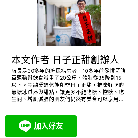
本文作者 日子正甜創辦人
店長是30多年的糖尿病患者。10多年前發憤圖強
靠運動與飲食減重了20公斤，體脂從35降到15
以下。金融業退休後創辦日子正甜，推廣好吃的
無糖冰淇淋與甜點，讓更多不能吃糖、控糖、吃
生酮、增肌減脂的朋友們仍然有美食可以享用...