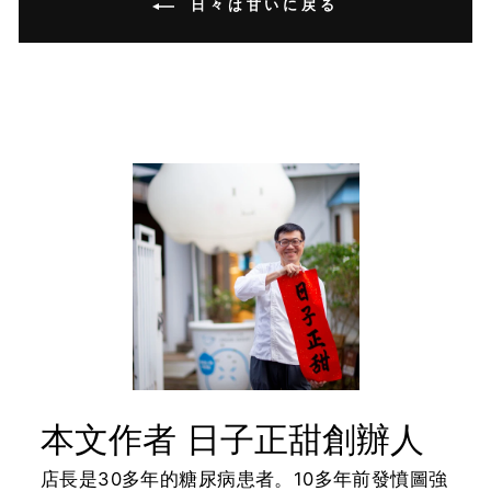
日々は甘いに戻る
本文作者 日子正甜創辦人
店長是30多年的糖尿病患者。10多年前發憤圖強