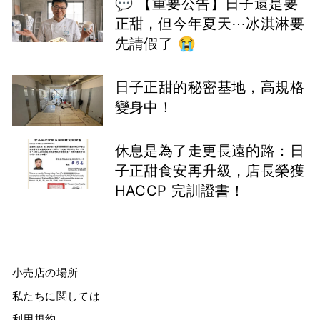
💬 【重要公告】日子還是要
正甜，但今年夏天⋯冰淇淋要
先請假了 😭
日子正甜的秘密基地，高規格
變身中！
休息是為了走更長遠的路：日
子正甜食安再升級，店長榮獲
HACCP 完訓證書！
小売店の場所
私たちに関しては
利用規約