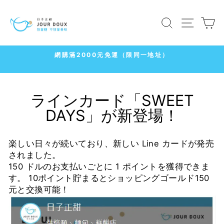
コ
ン
検索
サイト
テ
ン
ツ
7-11
に
冷凍店取1500免運
ス
ス
ラ
キ
イ
ラインカード「SWEET
ッ
ド
プ
DAYS」が新登場！
シ
ョ
ー
楽しい日々が続いており、
新しい Line カードが発売
を
されました。
一
150 ドルのお支払いごとに 1 ポイントを獲得できま
時
す。 10ポイント貯まるとショッピングゴールド150
停
元と交換可能！
止
す
る