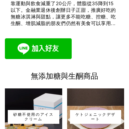
靠運動與飲食減重了20公斤，體脂從35降到15
以下。金融業退休後創辦日子正甜，推廣好吃的
無糖冰淇淋與甜點，讓更多不能吃糖、控糖、吃
生酮、增肌減脂的朋友們仍然有美食可以享用...
無添加糖與生酮商品
砂糖不使用のアイス
ケトジェニックデザ
クリーム
ート