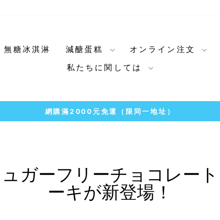
無糖冰淇淋
減醣蛋糕
オンライン注文
私たちに関しては
冷凍店取1500免運
7-11
ス
ラ
イ
ド
シュガーフリーチョコレート
シ
ョ
ーキが新登場！
ー
を