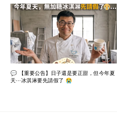
💬 【重要公告】日子還是要正甜，但今年夏
天⋯冰淇淋要先請假了 😭