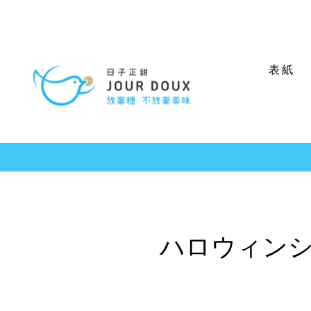
コ
ン
テ
ン
表紙
ツ
に
ス
キ
ッ
プ
ハロウィン