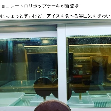
一
チョコレートロリポップケーキが新登場！
時
停
のはちょっと寒いけど、アイスを食べる雰囲気を味わい
止
す
る