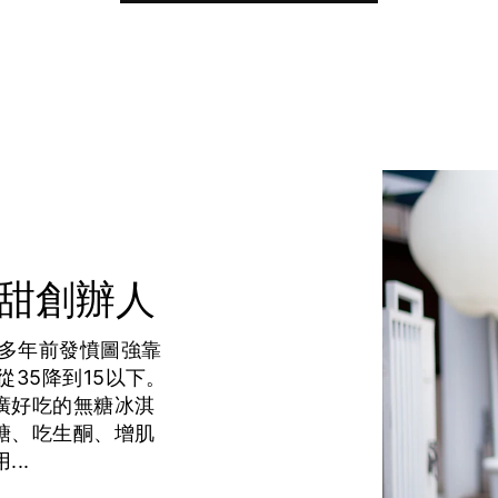
正甜創辦人
0多年前發憤圖強靠
從35降到15以下。
廣好吃的無糖冰淇
糖、吃生酮、增肌
..