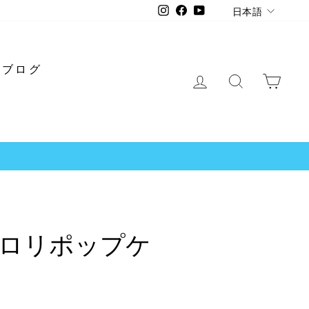
言
Instagram
Facebook
YouTube
日本語
語
ブログ
ログイン
検索
ショ
ロリポップケ