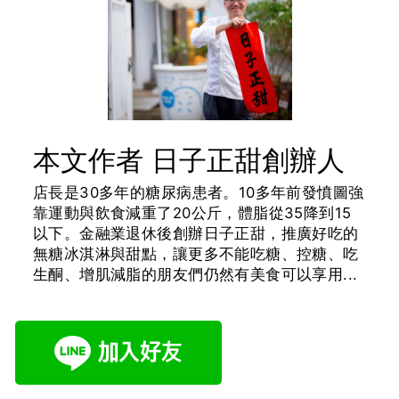
本文作者 日子正甜創辦人
店長是30多年的糖尿病患者。10多年前發憤圖強
靠運動與飲食減重了20公斤，體脂從35降到15
以下。金融業退休後創辦日子正甜，推廣好吃的
無糖冰淇淋與甜點，讓更多不能吃糖、控糖、吃
生酮、增肌減脂的朋友們仍然有美食可以享用...