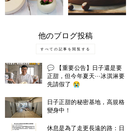
他のブログ投稿
すべての記事を閲覧する
💬 【重要公告】日子還是要
正甜，但今年夏天⋯冰淇淋要
先請假了 😭
日子正甜的秘密基地，高規格
變身中！
休息是為了走更長遠的路：日