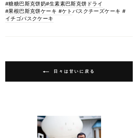
#糖糖巴斯克饼奶
#生素素巴斯克饼ドライ
#果根巴斯克饼ケーキ #ケト
バスクチーズケーキ #
イチゴ
バスクケーキ
日々は甘いに戻る