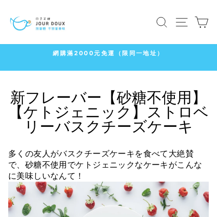
コ
ン
検索
サイト
テ
ン
ツ
地址）
7-11
に
冷凍店取1500免運
ス
ス
ラ
キ
イ
新フレーバー【砂糖不使用】
ッ
ド
プ
【ケトジェニック】ストロベ
シ
ョ
リーバスクチーズケーキ
ー
を
多くの友人がバスクチーズケーキを食べて大絶賛
一
で、砂糖不使用でケトジェニックなケーキがこんな
時
に美味しいなんて！
停
止
す
る