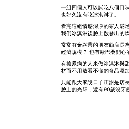
一組四個人可以試吃八個口
也好久沒有吃冰淇淋了。
看完這組情感深厚的家人滿
我們冰淇淋後臉上散發出的
常常有金融業的朋友勸店長
經濟規模？ 也有歐巴桑開心
有糖尿病的人來做冰淇淋與
材而不用放看不懂的食品添加
只能跟大家說日子正甜是店
臉上的光輝，還有90歲沒牙