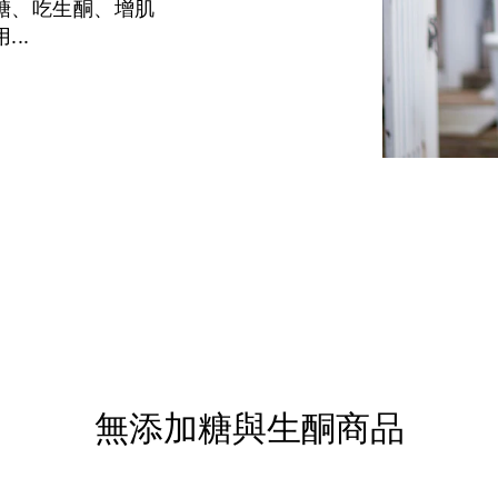
糖、吃生酮、增肌
..
無添加糖與生酮商品