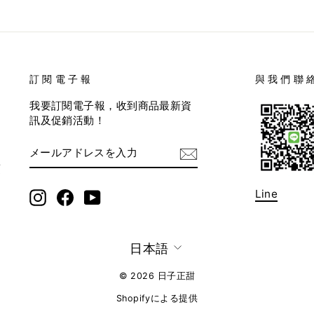
訂閱電子報
與我們聯
我要訂閱電子報，收到商品最新資
訊及促銷活動！
メ
サ
ー
ブ
項
ル
ス
ア
ク
ド
リ
Line
Instagram
Facebook
YouTube
レ
プ
ス
シ
を
ョ
入
ン
言
日本語
力
語
© 2026 日子正甜
Shopifyによる提供