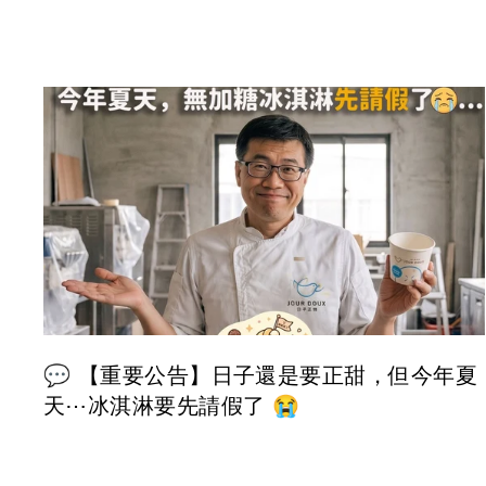
💬 【重要公告】日子還是要正甜，但今年夏
天⋯冰淇淋要先請假了 😭