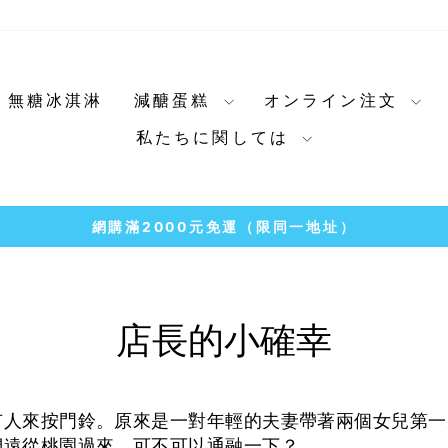
無糖冰淇淋
減醣蛋糕
オンライン注文
私たちに関しては
冷凍店取1500免運
7-11
ス
ラ
イ
ド
店長的小確幸
シ
ョ
ー
上有人來按門鈴。原來是一對年輕的夫妻帶著兩個女兒第
を
們遠從桃園過來，可不可以通融一下？