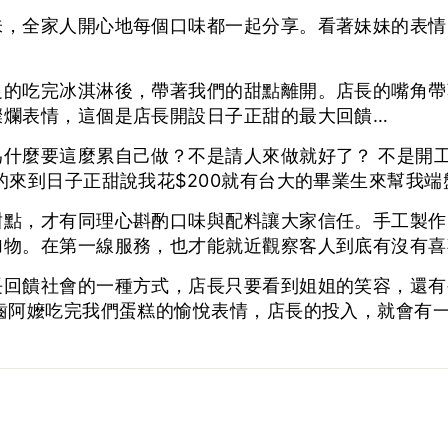
味，全家人開心地每個口味都一起分享。看著妹妹的表情
足的吃完冰淇淋後，帶著我們的甜點離開。店長的嘴角帶
燦爛表情，這個是店長開設日子正甜的最大回饋…
為什麼要這麼累自己做？不是請人來做就好了？ 不是開
的來到日子正甜說我花$200就有台大的畢業生來幫我端
甜點，才有同理心斟酌口味與配料讓大家信任。手工製作
物。在第一線服務，也才能就近觀察客人到底有沒有喜歡
長回饋社會的一種方式，店長只要看到姐姐的笑容，還有
齒阿嬤吃完我們蛋糕的愉悅表情，店長的投入，就會有