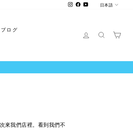
言
Instagram
Facebook
YouTube
日本語
語
ブログ
ログイン
検索
ショ
一次來我們店裡。看到我們不