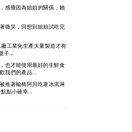
，感覺因為姐姐的關係，她
著微笑，回想到姐姐試吃完
工廠工業化生產大量製造才有
盤子…
，也才能使用最好的生鮮食
我們的產品...
被推著輪椅阿貝吃著冰淇淋
一點點小確幸…