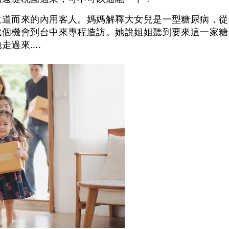
一
時
遠道而來的內用客人。媽媽解釋大女兒是一型糖尿病，從
停
找個機會到台中來專程造訪。她說姐姐聽到要來這一家糖
止
走過來….
す
る