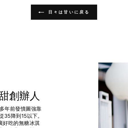
日々は甘いに戻る
正甜創辦人
0多年前發憤圖強靠
從35降到15以下。
廣好吃的無糖冰淇