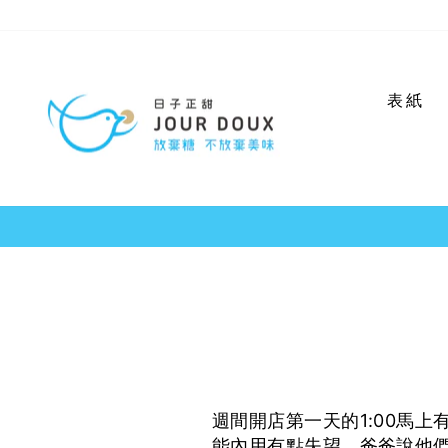
コ
ン
テ
ン
表紙
ツ
に
ス
キ
ッ
プ
週間開店第一天的1:00馬
能內用有點失望。爸爸說他