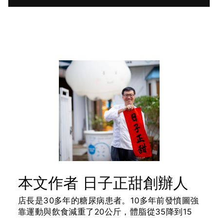
本文作者 日子正甜創辦人
店長是30多年的糖尿病患者。10多年前發憤圖強
靠運動與飲食減重了20公斤，體脂從35降到15