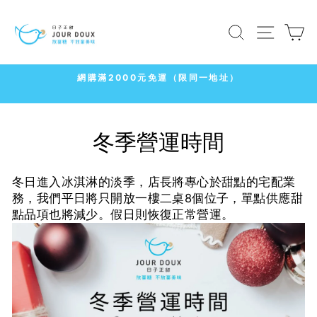
コ
ン
検索
サイト
テ
ン
ツ
7-11
に
冷凍店取1500免運
ス
ス
ラ
キ
イ
冬季營運時間
ッ
ド
プ
シ
ョ
冬日進入冰淇淋的淡季，店長將專心於甜點的宅配業
ー
務，我們平日將只開放一樓二桌8個位子，單點供應甜
を
點品項也將減少。假日則恢復正常營運。
一
時
停
止
す
る