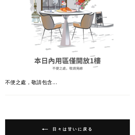
不便之處，敬請包含...
日々は甘いに戻る