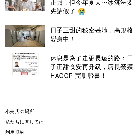
正甜，但今年夏天⋯冰淇淋要
先請假了 😭
日子正甜的秘密基地，高規格
變身中！
休息是為了走更長遠的路：日
子正甜食安再升級，店長榮獲
HACCP 完訓證書！
小売店の場所
私たちに関しては
利用規約