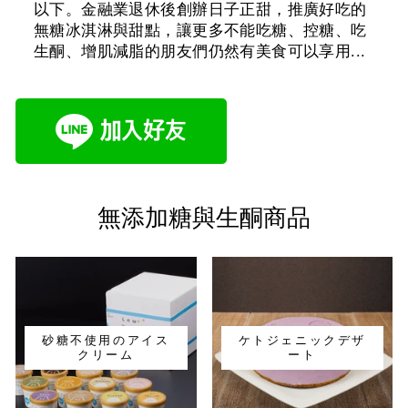
以下。金融業退休後創辦日子正甜，推廣好吃的
無糖冰淇淋與甜點，讓更多不能吃糖、控糖、吃
生酮、增肌減脂的朋友們仍然有美食可以享用...
無添加糖與生酮商品
砂糖不使用のアイス
ケトジェニックデザ
クリーム
ート