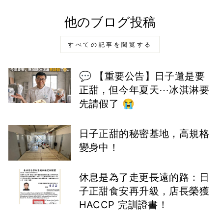
他のブログ投稿
すべての記事を閲覧する
💬 【重要公告】日子還是要
正甜，但今年夏天⋯冰淇淋要
先請假了 😭
日子正甜的秘密基地，高規格
變身中！
休息是為了走更長遠的路：日
子正甜食安再升級，店長榮獲
HACCP 完訓證書！