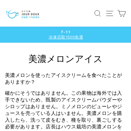
コ
ン
検索
サイト
テ
ン
ツ
7-11
に
冷凍店取1500免運
ス
ス
ラ
キ
イ
美濃メロンアイス
ッ
ド
プ
シ
ョ
美濃メロンを使ったアイスクリームを食べたことが
ー
ありますか？
を
一
確かにそうではありません。この果物は海外では入
時
手できないため、既製のアイスクリームパウダーや
停
シロップはありません。ミノメロンのピューレやジ
止
ュースを売っている人はいません。美濃メロンを購
す
入したら、洗って皮をむき、種を取り、裏ごしする
る
必要があります。店長はハウス栽培の美濃メロンを