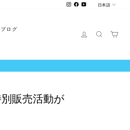
言
Instagram
Facebook
YouTube
日本語
語
ブログ
ログイン
検索
ショ
と特別販売活動が