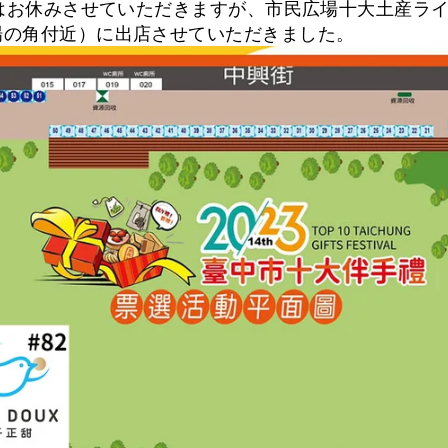
一
舗はお休みさせていただきますが、市民広場十大土産ライ
時
場の角付近）に出店させていただきました。
停
止
す
る