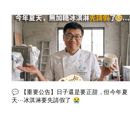
💬 【重要公告】日子還是要正甜，但今年夏
天⋯冰淇淋要先請假了 😭