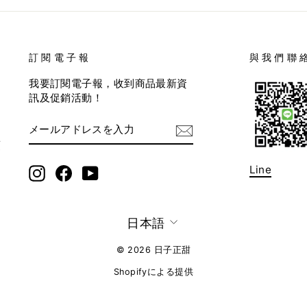
訂閱電子報
與我們聯
我要訂閱電子報，收到商品最新資
訊及促銷活動！
メ
サ
ー
ブ
項
ル
ス
ア
ク
ド
リ
Line
Instagram
Facebook
YouTube
レ
プ
ス
シ
を
ョ
入
ン
言
日本語
力
語
© 2026 日子正甜
Shopifyによる提供