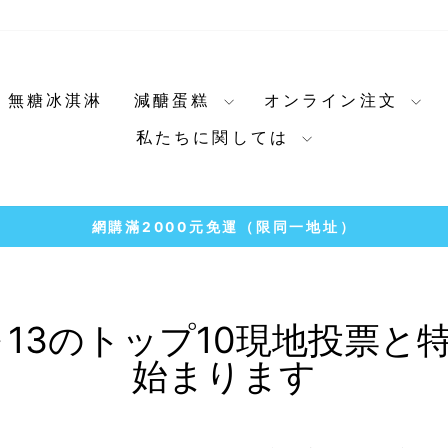
無糖冰淇淋
減醣蛋糕
オンライン注文
私たちに関しては
冷凍店取1500免運
7-11
ス
ラ
イ
ド
2～13のトップ10現地投票
シ
始まります
ョ
ー
を