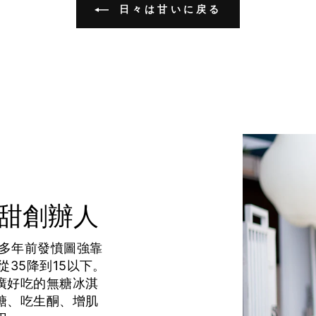
日々は甘いに戻る
正甜創辦人
0多年前發憤圖強靠
從35降到15以下。
廣好吃的無糖冰淇
糖、吃生酮、增肌