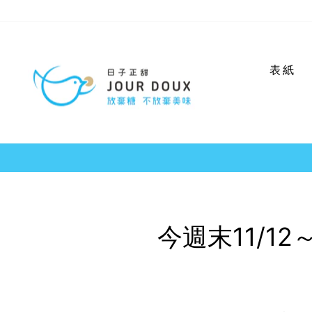
コ
ン
テ
ン
表紙
ツ
に
ス
キ
ッ
プ
今週末11/1